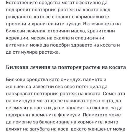
Естествените средства могат ефективно да
подкрепят повторния растеж на косата след
раждането, като се справят с хормоналните
промени и хранителните нужди. Включването на
билкови лечения, етерични масла, хранителни
корекции, масаж на скалпа и специфични
витамини може да подобри здравето на косата и
да стимулира растежа.
Билкови лечения за повторен растеж на косата
Билкови средства като сминдух, палмето и
женшен са известни със своя потенциал да
насърчават повторния растеж на косата. Семената
на сминдуха могат да се накисват през нощта, да
се смелят в паста и да се нанасят на скалпа, за да
подхранят космените фоликули. Палметото може
да помогне за балансиране на хормоните, които
влияят на загубата на коса, докато женшенът може