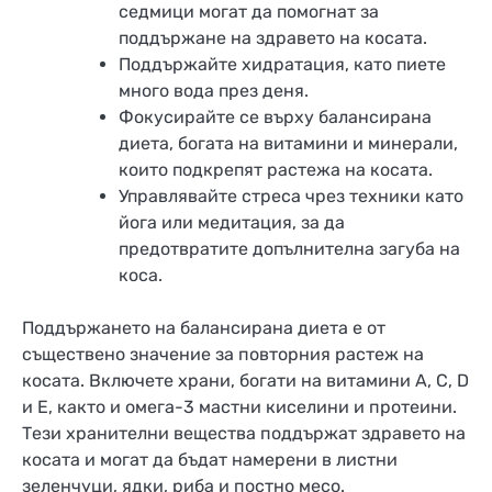
седмици могат да помогнат за
поддържане на здравето на косата.
Поддържайте хидратация, като пиете
много вода през деня.
Фокусирайте се върху балансирана
диета, богата на витамини и минерали,
които подкрепят растежа на косата.
Управлявайте стреса чрез техники като
йога или медитация, за да
предотвратите допълнителна загуба на
коса.
Поддържането на балансирана диета е от
съществено значение за повторния растеж на
косата. Включете храни, богати на витамини A, C, D
и E, както и омега-3 мастни киселини и протеини.
Тези хранителни вещества поддържат здравето на
косата и могат да бъдат намерени в листни
зеленчуци, ядки, риба и постно месо.