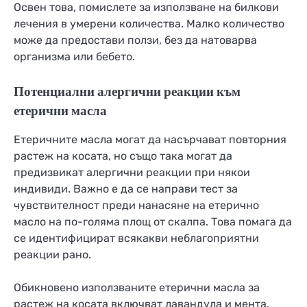
Освен това, помислете за използване на билкови
лечения в умерени количества. Малко количество
може да предостави ползи, без да натоварва
организма или бебето.
Потенциални алергични реакции към
етерични масла
Етеричните масла могат да насърчават повторния
растеж на косата, но също така могат да
предизвикат алергични реакции при някои
индивиди. Важно е да се направи тест за
чувствителност преди нанасяне на етерично
масло на по-голяма площ от скалпа. Това помага да
се идентифицират всякакви неблагоприятни
реакции рано.
Обикновено използваните етерични масла за
растеж на косата включват лавандула и мента.