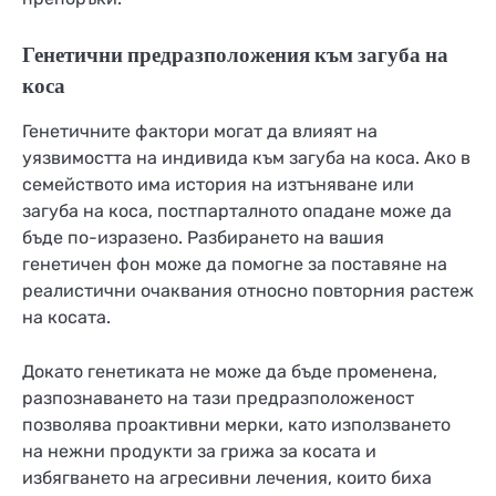
Генетични предразположения към загуба на
коса
Генетичните фактори могат да влияят на
уязвимостта на индивида към загуба на коса. Ако в
семейството има история на изтъняване или
загуба на коса, постпарталното опадане може да
бъде по-изразено. Разбирането на вашия
генетичен фон може да помогне за поставяне на
реалистични очаквания относно повторния растеж
на косата.
Докато генетиката не може да бъде променена,
разпознаването на тази предразположеност
позволява проактивни мерки, като използването
на нежни продукти за грижа за косата и
избягването на агресивни лечения, които биха