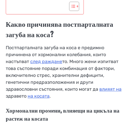
Какво причинява постпарталната
загуба на коса?
Постпарталната загуба на коса е предимно
причинена от хормонални колебания, които
настъпват
след раждане
то. Много жени изпитват
това състояние поради комбинация от фактори,
включително стрес, хранителни дефицити,
генетични предразположения и други
здравословни състояния, които могат да
влияят на
здравето
на косата
.
Хормонални промени, влияещи на цикъла на
растеж на косата