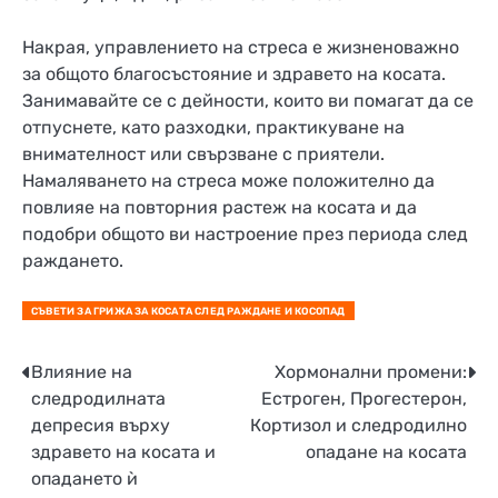
Накрая, управлението на стреса е жизненоважно
за общото благосъстояние и здравето на косата.
Занимавайте се с дейности, които ви помагат да се
отпуснете, като разходки, практикуване на
внимателност или свързване с приятели.
Намаляването на стреса може положително да
повлияе на повторния растеж на косата и да
подобри общото ви настроение през периода след
раждането.
СЪВЕТИ ЗА ГРИЖА ЗА КОСАТА СЛЕД РАЖДАНЕ И КОСОПАД
Post
Влияние на
Хормонални промени:
следродилната
Естроген, Прогестерон,
navigation
депресия върху
Кортизол и следродилно
здравето на косата и
опадане на косата
опадането ѝ