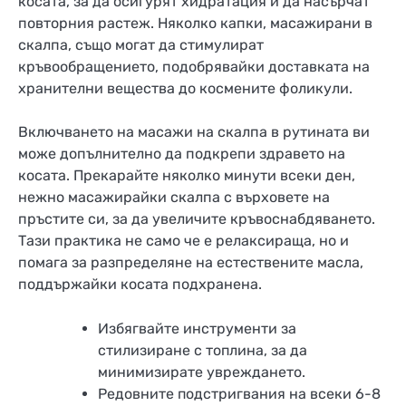
косата, за да осигурят хидратация и да насърчат
повторния растеж. Няколко капки, масажирани в
скалпа, също могат да стимулират
кръвообращението, подобрявайки доставката на
хранителни вещества до космените фоликули.
Включването на масажи на скалпа в рутината ви
може допълнително да подкрепи здравето на
косата. Прекарайте няколко минути всеки ден,
нежно масажирайки скалпа с върховете на
пръстите си, за да увеличите кръвоснабдяването.
Тази практика не само че е релаксираща, но и
помага за разпределяне на естествените масла,
поддържайки косата подхранена.
Избягвайте инструменти за
стилизиране с топлина, за да
минимизирате увреждането.
Редовните подстригвания на всеки 6-8