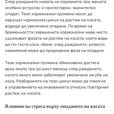
След раждането нивата на хормоните при жената,
особено естроген и прогестерон, значително
спадат. Тези хормонални промени могат да
нарушат нормалния цикъл на растеж на косата,
водещи до увеличено опадане. По време на
бременността повишените хормонални нива често
удължават фазата на растеж на косата, което води
до по-гъста коса; обаче, след раждането, рязкото
намаление може да предизвика фаза на опадане.
Тази хормонална промяна обикновено достига
връх около три до шест месеца след раждането,
когато много жени забелязват увеличена загуба на
коса. Разбирането на този цикъл може да помогне
в управлението на очакванията относно повторния
растеж на косата.
Влияние на стреса върху опадането на косата