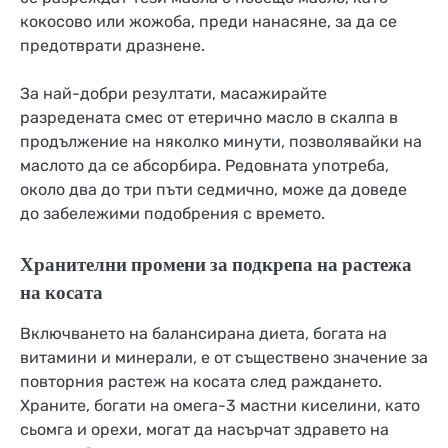
кокосово или жожоба, преди нанасяне, за да се
предотврати дразнене.
За най-добри резултати, масажирайте
разредената смес от етерично масло в скалпа в
продължение на няколко минути, позволявайки на
маслото да се абсорбира. Редовната употреба,
около два до три пъти седмично, може да доведе
до забележими подобрения с времето.
Хранителни промени за подкрепа на растежа
на косата
Включването на балансирана диета, богата на
витамини и минерали, е от съществено значение за
повторния растеж на косата след раждането.
Храните, богати на омега-3 мастни киселини, като
сьомга и орехи, могат да насърчат здравето на