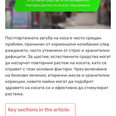
Постпарталната загуба на коса е често срещан
проблем, причинен от хормонални колебания след
раждането, често утежнени от стрес и хранителни
дефицити. За щастие, естествените средства могат
да насърчат повторния растеж на косата, като се
справят с тези основни фактори. Чрез включване
на билкови лечения, етерични масла и хранителни
корекции, новите майки могат да подобрят
здравето на косата си и ефективно да стимулират
растежа.
Key sections in the article: