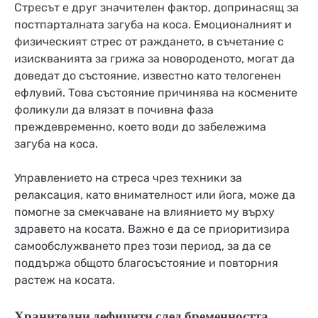
Стресът е друг значителен фактор, допринасящ за
постпарталната загуба на коса. Емоционалният и
физическият стрес от раждането, в съчетание с
изискванията за грижа за новороденото, могат да
доведат до състояние, известно като телогенен
ефлувий. Това състояние причинява на космените
фоликули да влязат в почивна фаза
преждевременно, което води до забележима
загуба на коса.
Управлението на стреса чрез техники за
релаксация, като внимателност или йога, може да
помогне за смекчаване на влиянието му върху
здравето на косата. Важно е да се приоритизира
самообслужването през този период, за да се
поддържа общото благосъстояние и повторния
растеж на косата.
Хранителни дефицити след бременността