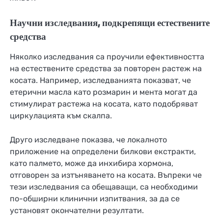
Научни изследвания, подкрепящи естествените
средства
Няколко изследвания са проучили ефективността
на естествените средства за повторен растеж на
косата. Например, изследванията показват, че
етерични масла като розмарин и мента могат да
стимулират растежа на косата, като подобряват
циркулацията към скалпа.
Друго изследване показва, че локалното
приложение на определени билкови екстракти,
като палмето, може да инхибира хормона,
отговорен за изтъняването на косата. Въпреки че
тези изследвания са обещаващи, са необходими
по-обширни клинични изпитвания, за да се
установят окончателни резултати.