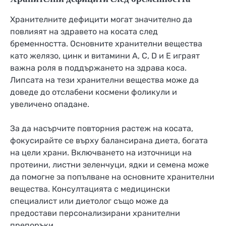
Хранителните дефицити могат значително да
повлияят на здравето на косата след
бременността. Основните хранителни вещества
като желязо, цинк и витамини A, C, D и E играят
важна роля в поддържането на здрава коса.
Липсата на тези хранителни вещества може да
доведе до отслабени космени фоликули и
увеличено опадане.
За да насърчите повторния растеж на косата,
фокусирайте се върху балансирана диета, богата
на цели храни. Включването на източници на
протеини, листни зеленчуци, ядки и семена може
да помогне за попълване на основните хранителни
вещества. Консултацията с медицински
специалист или диетолог също може да
предостави персонализирани хранителни
препоръки.