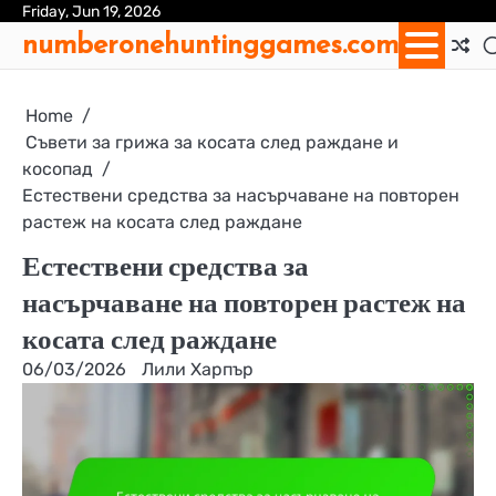
Skip
Friday, Jun 19, 2026
Ab
Con
Coo
Pri
Sit
Te
numberonehuntinggames.com
to
Us
Us
Pol
Pol
an
content
Con
Home
Съвети за грижа за косата след раждане и
косопад
Естествени средства за насърчаване на повторен
растеж на косата след раждане
Естествени средства за
насърчаване на повторен растеж на
косата след раждане
06/03/2026
Лили Харпър