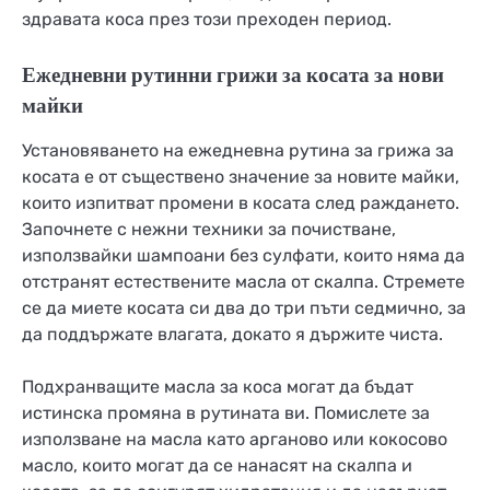
здравата коса през този преходен период.
Ежедневни рутинни грижи за косата за нови
майки
Установяването на ежедневна рутина за грижа за
косата е от съществено значение за новите майки,
които изпитват промени в косата след раждането.
Започнете с нежни техники за почистване,
използвайки шампоани без сулфати, които няма да
отстранят естествените масла от скалпа. Стремете
се да миете косата си два до три пъти седмично, за
да поддържате влагата, докато я държите чиста.
Подхранващите масла за коса могат да бъдат
истинска промяна в рутината ви. Помислете за
използване на масла като арганово или кокосово
масло, които могат да се нанасят на скалпа и