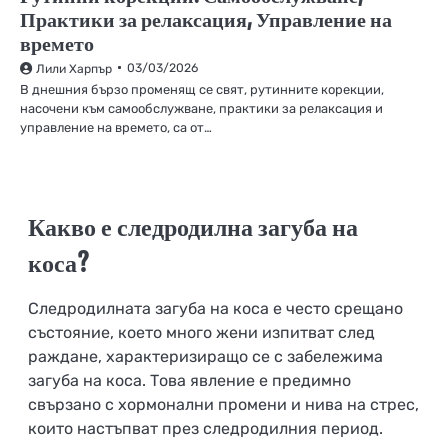
Практики за релаксация, Управление на
времето
03/03/2026
Лили Харпър
В днешния бързо променящ се свят, рутинните корекции,
насочени към самообслужване, практики за релаксация и
управление на времето, са от…
Какво е следродилна загуба на
коса?
Следродилната загуба на коса е често срещано
състояние, което много жени изпитват след
раждане, характеризиращо се с забележима
загуба на коса. Това явление е предимно
свързано с хормонални промени и нива на стрес,
които настъпват през следродилния период.