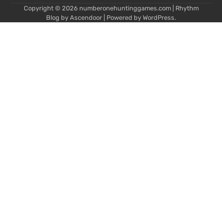
Copyright © 2026
numberonehuntinggames.com
| Rhythm
Blog by
Ascendoor
| Powered by
WordPress
.