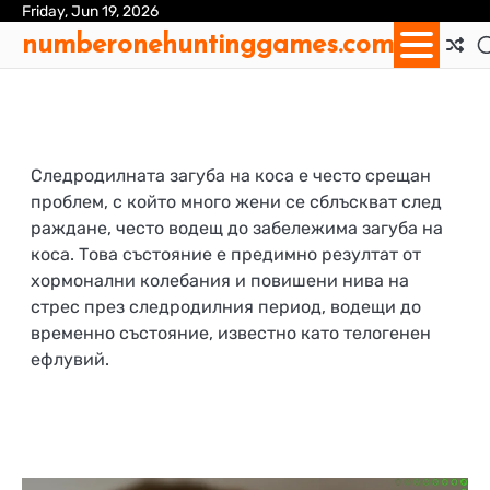
Skip
Friday, Jun 19, 2026
Ab
Con
Coo
Pri
Sit
Te
numberonehuntinggames.com
to
Us
Us
Pol
Pol
an
content
Con
Следродилната загуба на коса е често срещан
проблем, с който много жени се сблъскват след
раждане, често водещ до забележима загуба на
коса. Това състояние е предимно резултат от
хормонални колебания и повишени нива на
стрес през следродилния период, водещи до
временно състояние, известно като телогенен
ефлувий.