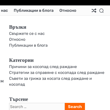
Ab
Co
Co
Pri
Si
Te
 нас
Публикации в блога
Относно
Us
Us
Pol
Pol
an
Con
Връзки
Свържете се с нас
Относно
Публикации в блога
Категории
Причини за косопад след раждане
Стратегии за справяне с косопада след раждане
Съвети за грижа за косата след раждане и
им
косопад
Търсене
Search