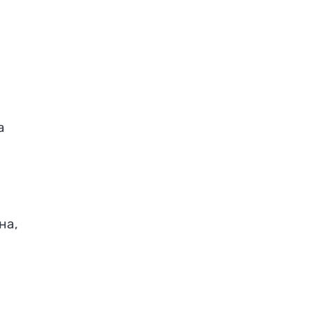
а
на,