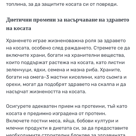
топлина, за да защитите косата си от повреди.
Диетични промени за насърчаване на здравето
на косата
Храненето играе жизненоважна роля за здравето
на косата, особено след раждането. Стремете се да
включите храни, богати на хранителни вещества,
които поддържат растежа на косата, като листни
зеленчуци, ядки, семена и мазна риба. Храните,
богати на омега-3 мастни киселини, като сьомга и
орехи, могат да подобрят здравето на скалпа и да
насърчат жизнеността на косата.
Осигурете адекватен прием на протеини, тъй като
косата е предимно изградена от протеин.
Включете постни меса, яйца, бобови култури и
млечни продукти в диетата си, за да предоставите
необходимите строителни блокове за здравината