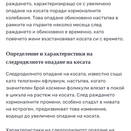
раждането, характеризиращо се с увеличено
опадане на косата поради хормоналните
колебания. Това опадане обикновено настъпва в
рамките на първите няколко месеца след
раждането и обикновено е временно, като
повечето жени възстановяват косата си с времето.
Определение и характеристики на
следродилното опадане на косата
Следродилното опадане на косата, известно също
като телогенен ефлувиум, настъпва, когато
значителен брой космени фоликули влязат в покой
в цикъла на растеж на косата. След раждането
хормоналните промени, особено спадът в нивата
на естроген, предизвикват това изменение,
водещо до увеличено опадане на косата.
Характеристики на следродилното опадане на