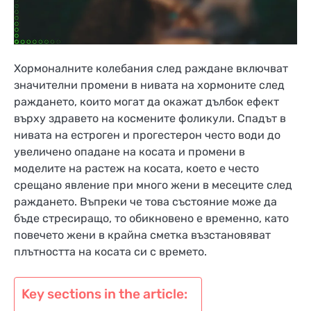
Хормоналните колебания след раждане включват
значителни промени в нивата на хормоните след
раждането, които могат да окажат дълбок ефект
върху здравето на космените фоликули. Спадът в
нивата на естроген и прогестерон често води до
увеличено опадане на косата и промени в
моделите на растеж на косата, което е често
срещано явление при много жени в месеците след
раждането. Въпреки че това състояние може да
бъде стресиращо, то обикновено е временно, като
повечето жени в крайна сметка възстановяват
плътността на косата си с времето.
Key sections in the article: