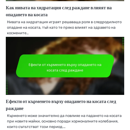
Как нивата на хидратация след раждане влияят на
опадането на косата
Нивата на хидратация играят решаваща роля в следродилното
опадане на косата, тъй като те пряко влияят на здравето на
космените…
Ефекти от кърменето върху опадането на косата след
раждане
Кърменето може значително да повлияе на падането на косата
при новите майки, основно поради хормоналните колебания,
които съпътстват този период.…