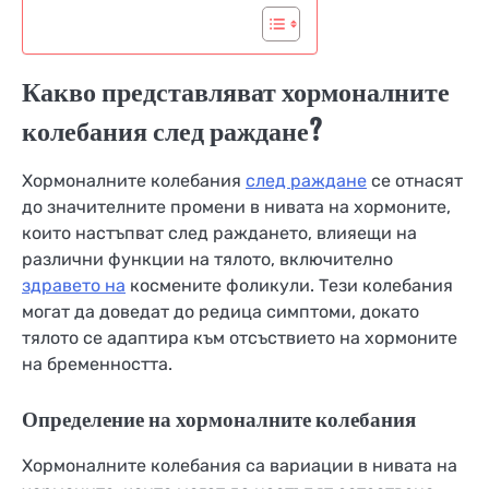
Какво представляват хормоналните
колебания след раждане?
Хормоналните колебания
след раждане
се отнасят
до значителните промени в нивата на хормоните,
които настъпват след раждането, влияещи на
различни функции на тялото, включително
здравето на
космените фоликули. Тези колебания
могат да доведат до редица симптоми, докато
тялото се адаптира към отсъствието на хормоните
на бременността.
Определение на хормоналните колебания
Хормоналните колебания са вариации в нивата на