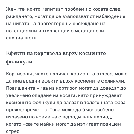
Жените, които изпитват проблеми с косата след
раждането, могат да се възползват от наблюдение
на нивата на прогестерон и обсъждане на
потенциални интервенции с медицински
специалисти.
Ефекти на кортизола върху космените
фоликули
Кортизолът, често наричан хормон на стреса, може
да има вредни ефекти върху космените фоликули.
Повишените нива на кортизол могат да доведат до
увеличено опадане на косата, като принуждават
космените фоликули да влязат в телогенната фаза
преждевременно. Това може да бъде особено
изразено по време на следродилния период,
когато новите майки могат да изпитват повишен
стрес.