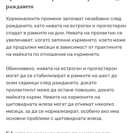
раждането
Хормоналните промени започват незабавно след
раждането, като нивата на естроген и прогестерон
спадат в рамките на дни. Нивата на пролактин се
увеличават, когато започне кърменето, което може
да продължи месеци в зависимост от практиките
на майката по отношение на кърменето.
Обикновено, нивата на естроген и прогестерон
могат да се стабилизират в рамките на шест до
осем седмици след раждането, докато
пролактинът може да остане повишен, докато
майката кърми. Нивата на хормоните на
щитовидната жлеза могат да отнемат няколко
месеца, за да се нормализират, особено ако има
основни проблеми с щитовидната жлеза.