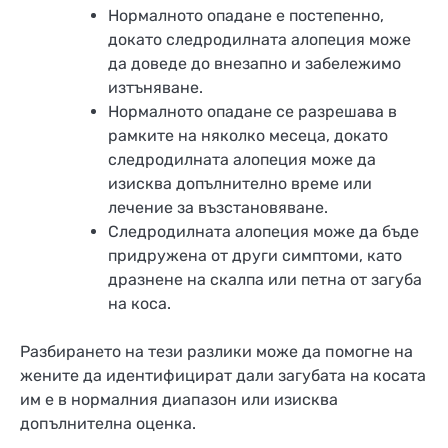
Нормалното опадане е постепенно,
докато следродилната алопеция може
да доведе до внезапно и забележимо
изтъняване.
Нормалното опадане се разрешава в
рамките на няколко месеца, докато
следродилната алопеция може да
изисква допълнително време или
лечение за възстановяване.
Следродилната алопеция може да бъде
придружена от други симптоми, като
дразнене на скалпа или петна от загуба
на коса.
Разбирането на тези разлики може да помогне на
жените да идентифицират дали загубата на косата
им е в нормалния диапазон или изисква
допълнителна оценка.