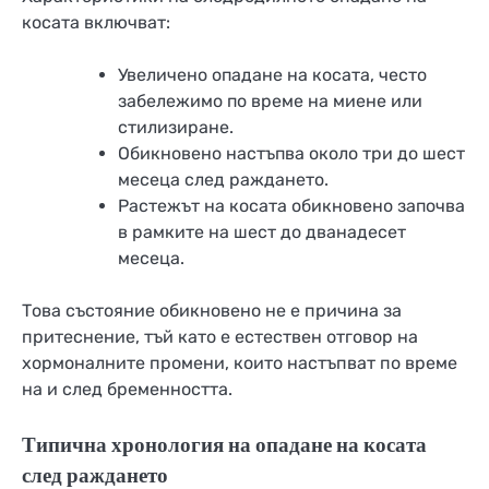
косата включват:
Увеличено опадане на косата, често
забележимо по време на миене или
стилизиране.
Обикновено настъпва около три до шест
месеца след раждането.
Растежът на косата обикновено започва
в рамките на шест до дванадесет
месеца.
Това състояние обикновено не е причина за
притеснение, тъй като е естествен отговор на
хормоналните промени, които настъпват по време
на и след бременността.
Типична хронология на опадане на косата
след раждането