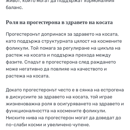
живот, които могат да поддържат хормоналния
баланс.
Роля на прогестерона в здравето на косата
Прогестеронът допринася за здравето на косата,
като поддържа структурната цялост на космените
фоликули. Той помага за регулиране на цикъла на
растеж на косата и поддържа прехода между
фазите. Спадът в прогестерона след раждането
може негативно да повлияе на качеството и
растежа на косата.
Докато прогестеронът често е в сянка на естрогена
в дискусиите за здравето на косата, той играе
жизненоважна роля в осигуряването на здравето и
функционалността на космените фоликули.
Ниските нива на прогестерон могат да доведат до
по-слаби косми и увеличено чупене.