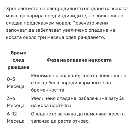
Хронологията на следродилното опадане на косата
може да варира сред индивидите, но обикновено
следва предсказуем модел. Повечето жени
започват да забелязват увеличено опадане на
косата около три месеца след раждането.
Време
след
Фаза на опадане на косата
раждане
Минимално опадане; косата обикновено
0-3
е по-дебела поради хормоните на
Месеца
бременността.
3-6
Увеличено опадане; забележима загуба
Месеца
на коса настъпва.
6-12
Опадането започва да намалява; косата
Месеца
започва да расте отново.