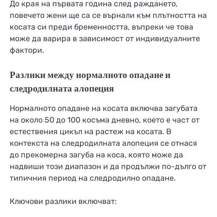
До края на първата година след раждането,
повечето жени ще са се върнали към плътността на
косата си преди бременността, въпреки че това
може да варира в зависимост от индивидуалните
фактори.
Разлики между нормалното опадане и
следродилната алопеция
Нормалното опадане на косата включва загубата
на около 50 до 100 косъма дневно, което е част от
естествения цикъл на растеж на косата. В
контекста на следродилната алопеция се отнася
до прекомерна загуба на коса, която може да
надвиши този диапазон и да продължи по-дълго от
типичния период на следродилно опадане.
Ключови разлики включват: