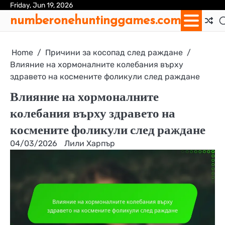
Skip
Friday, Jun 19, 2026
Ab
Con
Coo
Pri
Sit
Te
numberonehuntinggames.com
to
Us
Us
Pol
Pol
an
content
Con
Home
Причини за косопад след раждане
Влияние на хормоналните колебания върху
здравето на космените фоликули след раждане
Влияние на хормоналните
колебания върху здравето на
космените фоликули след раждане
04/03/2026
Лили Харпър