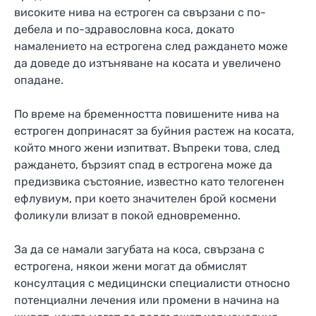
високите нива на естроген са свързани с по-
дебела и по-здравословна коса, докато
намалението на естрогена след раждането може
да доведе до изтъняване на косата и увеличено
опадане.
По време на бременността повишените нива на
естроген допринасят за буйния растеж на косата,
който много жени изпитват. Въпреки това, след
раждането, бързият спад в естрогена може да
предизвика състояние, известно като телогенен
ефлувиум, при което значителен брой космени
фоликули влизат в покой едновременно.
За да се намали загубата на коса, свързана с
естрогена, някои жени могат да обмислят
консултация с медицински специалисти относно
потенциални лечения или промени в начина на