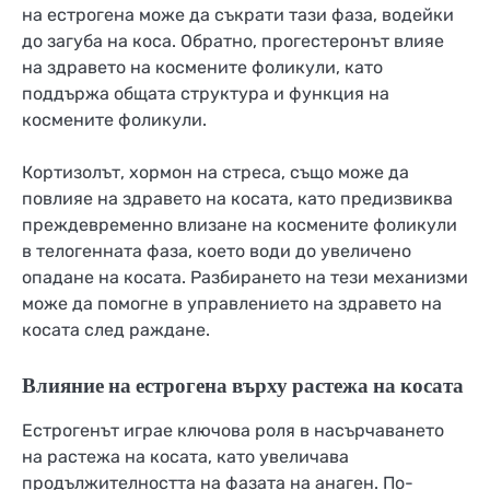
на естрогена може да съкрати тази фаза, водейки
до загуба на коса. Обратно, прогестеронът влияе
на здравето на космените фоликули, като
поддържа общата структура и функция на
космените фоликули.
Кортизолът, хормон на стреса, също може да
повлияе на здравето на косата, като предизвиква
преждевременно влизане на космените фоликули
в телогенната фаза, което води до увеличено
опадане на косата. Разбирането на тези механизми
може да помогне в управлението на здравето на
косата след раждане.
Влияние на естрогена върху растежа на косата
Естрогенът играе ключова роля в насърчаването
на растежа на косата, като увеличава
продължителността на фазата на анаген. По-