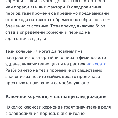
хормоните, които могат да настъпят естествено
или поради външни фактори. В следродилния
период тези промени са предимно предизвикани
от прехода на тялото от бременност обратно в не-
бременна състояние. Този преход включва бърз
спад в определени хормони и период на
адаптация за други.
Тези колебания могат да повлияят на
настроението, енергийните нива и физическото
здраве, включително цикли на растеж
на косата
.
Разбирането на тези промени е от съществено
значение за новите майки, докато преминават
през възстановяване и самообслужване.
Ключови хормони, участващи след раждане
Няколко ключови хормона играят значителна роля
в следродилния период, включително: