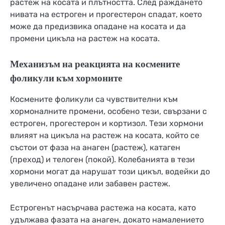
растеж на косата и плътността. След раждането
нивата на естроген и прогестерон спадат, което
може да предизвика опадане на косата и да
промени цикъла на растеж на косата.
Механизъм на реакцията на космените
фоликули към хормоните
Космените фоликули са чувствителни към
хормоналните промени, особено тези, свързани с
естроген, прогестерон и кортизол. Тези хормони
влияят на цикъла на растеж на косата, който се
състои от фаза на анаген (растеж), катаген
(преход) и телоген (покой). Колебанията в тези
хормони могат да нарушат този цикъл, водейки до
увеличено опадане или забавен растеж.
Естрогенът насърчава растежа на косата, като
удължава фазата на анаген, докато намалението