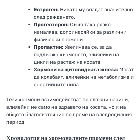
Естроген:
Нивата му спадат значително
след раждането.
Прогестерон:
Също така рязко
намалява, допринасяйки за различни
физически промени.
Пролактин:
Увеличава се, за да
поддържа кърменето, влияейки на
цикли на растеж на косата.
Хормони на щитовидната жлеза:
Могат
да колебаят, влияейки на метаболизма и
енергийните нива.
Тези хормони взаимодействат по сложни начини,
влияейки не само на здравето на косата, но и на
общото благосъстояние по време на следродилния
период.
Хронология на хормоналните промени след