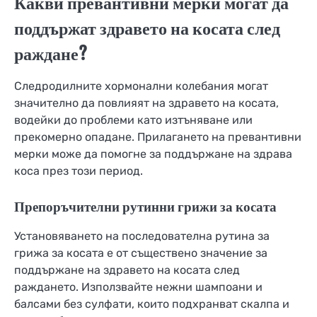
Какви превантивни мерки могат да
поддържат здравето на косата след
раждане?
Следродилните хормонални колебания могат
значително да повлияят на здравето на косата,
водейки до проблеми като изтъняване или
прекомерно опадане. Прилагането на превантивни
мерки може да помогне за поддържане на здрава
коса през този период.
Препоръчителни рутинни грижи за косата
Установяването на последователна рутина за
грижа за косата е от съществено значение за
поддържане на здравето на косата след
раждането. Използвайте нежни шампоани и
балсами без сулфати, които подхранват скалпа и